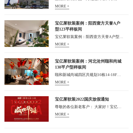
MORE +
宝亿莱软装案例：阳西壹方天誉A户
型123平样板间
宝亿莱软装案例：阳西壹方天誉A户型123平样板间， 壹方天誉位于阳西县新325国道旁, 5分钟生活圈汇集诸多繁华配套, 成就城市人居新品质。 更有G15高速入口近距依傍, 约5公里距离阳西...
MORE +
宝亿莱软装案例：河北沧州颐和尚城
130平户型样板间
颐和新城尚城四区共规划10栋14-18F层住宅楼、1栋10F综合楼，总用地38576.01㎡，共750户，可容纳2400人。总建筑面积127031.53㎡，其中住宅建筑面积95177.98㎡，商业建筑面积1604.76㎡，商务办公...
MORE +
宝亿莱软装2022国庆放假通知
尊敬的各位新老客户： 大家好！宝亿莱整体软装总部2021年中秋节放假安排如下： 全公司统一于10月1日5日放假5天，10月6日（星期四）正式上班！请各位新老客户知悉，提前安排工程对...
MORE +