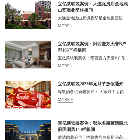
宝亿莱软装案例：大连瓦房店金地浅
山艺境叠墅样板间
大连金地浅山意境叠墅是金地集团进入瓦房店市的第一个项目，位于瓦房店市五一路，占地面积为6.2万㎡，建筑面积为9.9万㎡，容积率为1.6，绿化率为35%，楼栋总数为23栋，建筑类别包...
MORE +
宝亿莱软装案例：阳西壹方天誉B户
型106平样板间
宝亿莱软装案例：阳西壹方天誉B户型106平样板间，壹方天誉位于阳西县新325国道旁, 5分钟生活圈汇集诸多繁华配套, 成就城市人居新品质。 更有G15高速入口近距依傍, 约5公里距离阳西高...
MORE +
宝亿莱软装2023年元旦节放假通知
尊敬的各位新老客户： 大家好！宝亿莱家居软装运营管理中心2023年元旦放假安排如下： 全公司统一于1月1日（星期天）放假1天！请各位新老客户知悉，提前安排考察、进货事宜。公司...
MORE +
宝亿莱软装案例：鄂尔多斯蒙清园北
府国潮风143样板间
蒙清园北府位于内蒙古鄂尔多斯乌审旗，软装项目由广州宝亿莱软装设计倾情打造 宝亿莱软装案例：鄂尔多斯蒙清园北府国潮风143样板间...