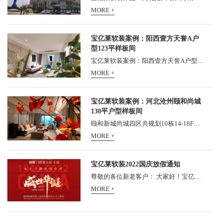
MORE +
宝亿莱软装案例：阳西壹方天誉A户
型123平样板间
宝亿莱软装案例：阳西壹方天誉A户型123平样板间， 壹方天誉位于阳西县新325国道旁, 5分钟生活圈汇集诸多繁华配套, 成就城市人居新品质。 更有G15高速入口近距依傍, 约5公里距离阳西...
MORE +
宝亿莱软装案例：河北沧州颐和尚城
130平户型样板间
颐和新城尚城四区共规划10栋14-18F层住宅楼、1栋10F综合楼，总用地38576.01㎡，共750户，可容纳2400人。总建筑面积127031.53㎡，其中住宅建筑面积95177.98㎡，商业建筑面积1604.76㎡，商务办公...
MORE +
宝亿莱软装2022国庆放假通知
尊敬的各位新老客户： 大家好！宝亿莱整体软装总部2021年中秋节放假安排如下： 全公司统一于10月1日5日放假5天，10月6日（星期四）正式上班！请各位新老客户知悉，提前安排工程对...
MORE +