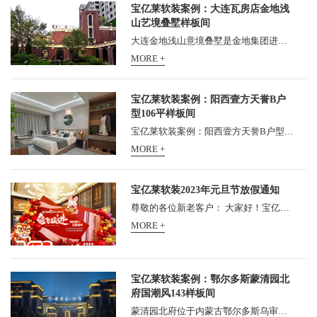
宝亿莱软装案例：大连瓦房店金地浅
山艺境叠墅样板间
大连金地浅山意境叠墅是金地集团进入瓦房店市的第一个项目，位于瓦房店市五一路，占地面积为6.2万㎡，建筑面积为9.9万㎡，容积率为1.6，绿化率为35%，楼栋总数为23栋，建筑类别包...
MORE +
宝亿莱软装案例：阳西壹方天誉B户
型106平样板间
宝亿莱软装案例：阳西壹方天誉B户型106平样板间，壹方天誉位于阳西县新325国道旁, 5分钟生活圈汇集诸多繁华配套, 成就城市人居新品质。 更有G15高速入口近距依傍, 约5公里距离阳西高...
MORE +
宝亿莱软装2023年元旦节放假通知
尊敬的各位新老客户： 大家好！宝亿莱家居软装运营管理中心2023年元旦放假安排如下： 全公司统一于1月1日（星期天）放假1天！请各位新老客户知悉，提前安排考察、进货事宜。公司...
MORE +
宝亿莱软装案例：鄂尔多斯蒙清园北
府国潮风143样板间
蒙清园北府位于内蒙古鄂尔多斯乌审旗，软装项目由广州宝亿莱软装设计倾情打造 宝亿莱软装案例：鄂尔多斯蒙清园北府国潮风143样板间...