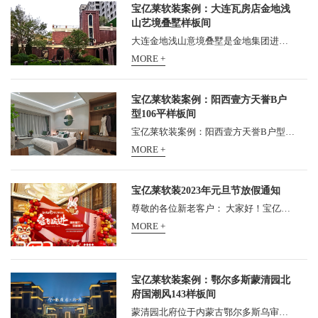
宝亿莱软装案例：大连瓦房店金地浅
山艺境叠墅样板间
大连金地浅山意境叠墅是金地集团进入瓦房店市的第一个项目，位于瓦房店市五一路，占地面积为6.2万㎡，建筑面积为9.9万㎡，容积率为1.6，绿化率为35%，楼栋总数为23栋，建筑类别包...
MORE +
宝亿莱软装案例：阳西壹方天誉B户
型106平样板间
宝亿莱软装案例：阳西壹方天誉B户型106平样板间，壹方天誉位于阳西县新325国道旁, 5分钟生活圈汇集诸多繁华配套, 成就城市人居新品质。 更有G15高速入口近距依傍, 约5公里距离阳西高...
MORE +
宝亿莱软装2023年元旦节放假通知
尊敬的各位新老客户： 大家好！宝亿莱家居软装运营管理中心2023年元旦放假安排如下： 全公司统一于1月1日（星期天）放假1天！请各位新老客户知悉，提前安排考察、进货事宜。公司...
MORE +
宝亿莱软装案例：鄂尔多斯蒙清园北
府国潮风143样板间
蒙清园北府位于内蒙古鄂尔多斯乌审旗，软装项目由广州宝亿莱软装设计倾情打造 宝亿莱软装案例：鄂尔多斯蒙清园北府国潮风143样板间...