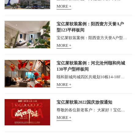
MORE +
宝亿莱软装案例：阳西壹方天誉A户
型123平样板间
宝亿莱软装案例：阳西壹方天誉A户型123平样板间， 壹方天誉位于阳西县新325国道旁, 5分钟生活圈汇集诸多繁华配套, 成就城市人居新品质。 更有G15高速入口近距依傍, 约5公里距离阳西...
MORE +
宝亿莱软装案例：河北沧州颐和尚城
130平户型样板间
颐和新城尚城四区共规划10栋14-18F层住宅楼、1栋10F综合楼，总用地38576.01㎡，共750户，可容纳2400人。总建筑面积127031.53㎡，其中住宅建筑面积95177.98㎡，商业建筑面积1604.76㎡，商务办公...
MORE +
宝亿莱软装2022国庆放假通知
尊敬的各位新老客户： 大家好！宝亿莱整体软装总部2021年中秋节放假安排如下： 全公司统一于10月1日5日放假5天，10月6日（星期四）正式上班！请各位新老客户知悉，提前安排工程对...
MORE +