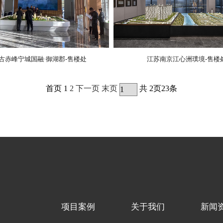
古赤峰宁城国融·御湖郡-售楼处
江苏南京江心洲璞境-售楼
首页 1
2
下一页
末页
共
2
页
23
条
项目案例
关于我们
新闻