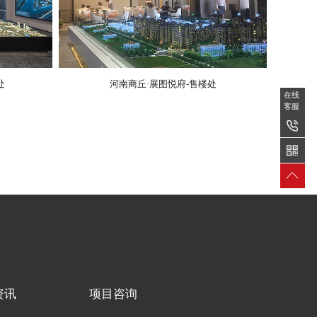
处
河南商丘·展图悦府-售楼处
在线
在线
客服
客服
资讯
项目咨询