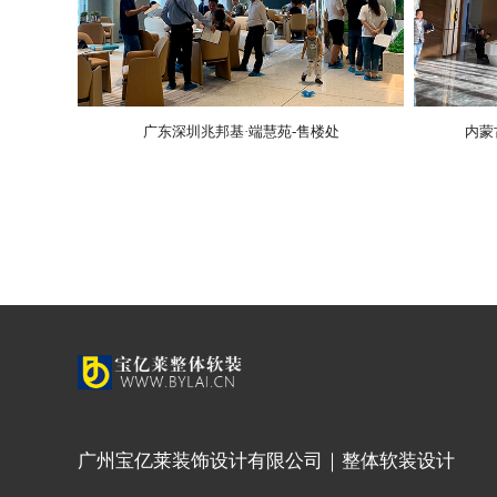
广东深圳兆邦基·端慧苑-售楼处
内蒙
广州宝亿莱装饰设计有限公司｜整体软装设计