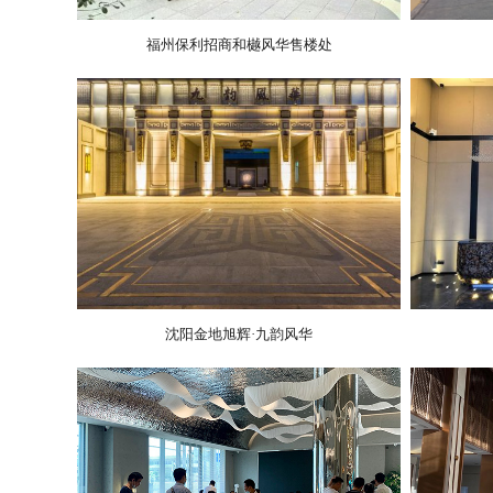
福州保利招商和樾风华售楼处
沈阳金地旭辉·九韵风华