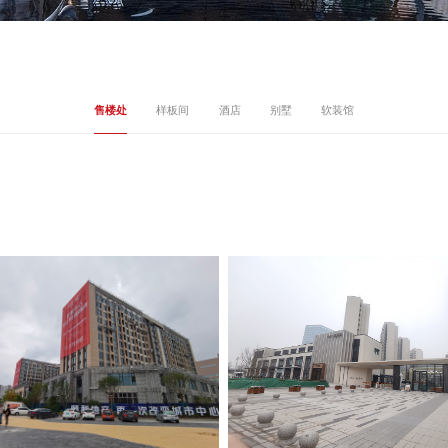
售楼处
样板间
酒店
别墅
软装馆