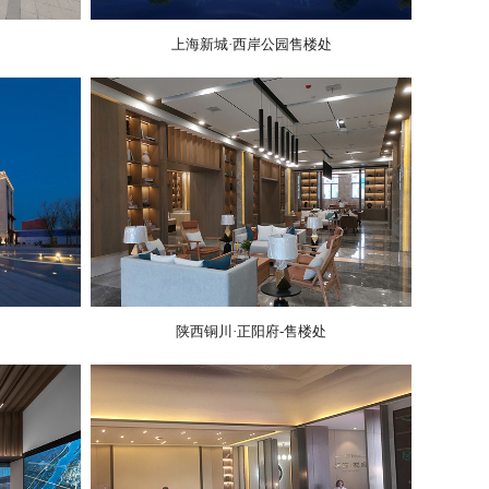
上海新城·西岸公园售楼处
陕西铜川·正阳府-售楼处