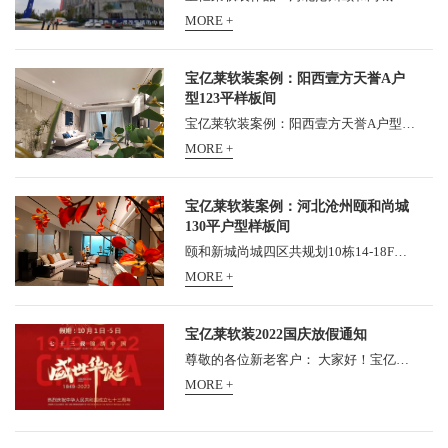
MORE +
宝亿莱软装案例：阳西壹方天誉A户
型123平样板间
宝亿莱软装案例：阳西壹方天誉A户型123平样板间， 壹方天誉位于阳西县新325国道旁, 5分钟生活圈汇集诸多繁华配套, 成就城市人居新品质。 更有G15高速入口近距依傍, 约5公里距离阳西...
MORE +
宝亿莱软装案例：河北沧州颐和尚城
130平户型样板间
颐和新城尚城四区共规划10栋14-18F层住宅楼、1栋10F综合楼，总用地38576.01㎡，共750户，可容纳2400人。总建筑面积127031.53㎡，其中住宅建筑面积95177.98㎡，商业建筑面积1604.76㎡，商务办公...
MORE +
宝亿莱软装2022国庆放假通知
尊敬的各位新老客户： 大家好！宝亿莱整体软装总部2021年中秋节放假安排如下： 全公司统一于10月1日5日放假5天，10月6日（星期四）正式上班！请各位新老客户知悉，提前安排工程对...
MORE +