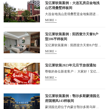
宝亿莱软装案例：大连瓦房店金地浅
山艺境叠墅样板间
大连金地浅山意境叠墅是金地集团进入瓦房店市的第一个项目，位于瓦房店市五一路，占地面积为6.2万㎡，建筑面积为9.9万㎡，容积率为1.6，绿化率为35%，楼栋总数为23栋，建筑类别包...
MORE +
宝亿莱软装案例：阳西壹方天誉B户
型106平样板间
宝亿莱软装案例：阳西壹方天誉B户型106平样板间，壹方天誉位于阳西县新325国道旁, 5分钟生活圈汇集诸多繁华配套, 成就城市人居新品质。 更有G15高速入口近距依傍, 约5公里距离阳西高...
MORE +
宝亿莱软装2023年元旦节放假通知
尊敬的各位新老客户： 大家好！宝亿莱家居软装运营管理中心2023年元旦放假安排如下： 全公司统一于1月1日（星期天）放假1天！请各位新老客户知悉，提前安排考察、进货事宜。公司...
MORE +
宝亿莱软装案例：鄂尔多斯蒙清园北
府国潮风143样板间
蒙清园北府位于内蒙古鄂尔多斯乌审旗，软装项目由广州宝亿莱软装设计倾情打造 宝亿莱软装案例：鄂尔多斯蒙清园北府国潮风143样板间...