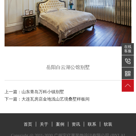
在线
客服
岳阳白云湖公馆别墅
上一篇：
山东青岛万科小镇别墅
下一篇：
大连瓦房店金地浅山艺境叠墅样板间
首页
关于
案例
资讯
联系
软装
Copyright @ 2011-2030 广州宝亿莱装饰设计有限公司 (BYLAI