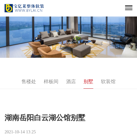
售楼处
样板间
酒店
别墅
软装馆
湖南岳阳白云湖公馆别墅
2021-10-14 13:25