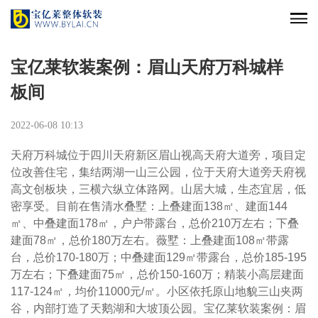
宝亿莱软装案例：眉山天府万科城样
板间
2022-06-08 10:13
天府万科城位于四川天府新区眉山视高天府大道旁，项目定
位改善住宅，集结两湖一山三公园，位于天府大道旁天府视
高文创板块，三横六纵立体路网。山居大城，生态宜居，低
密享受。目前在售清水叠墅：上叠建面138㎡、建面144
㎡、中叠建面178㎡，户户带露台，总价210万左右；下叠
建面78㎡，总价180万左右。薇墅：上叠建面108㎡带露
台，总价170-180万；中叠建面129㎡带露台，总价185-195
万左右；下叠建面75㎡，总价150-160万；精装小高层建面
117-124㎡，均价11000元/㎡。小区依托原山地貌三山夹两
谷，内部打造了天鹅湖和大坡顶公园。
宝亿莱软装案例：眉