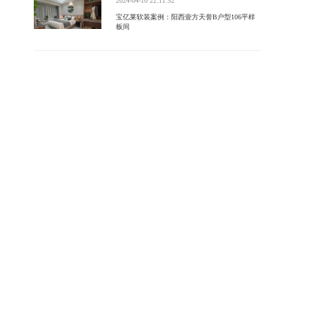
2024-04-10 22:11:52
宝亿莱软装案例：阳西壹方天誉B户型106平样
板间