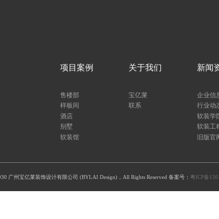
项目案例
关于我们
新闻
售楼部
宝亿莱
企业信
样板间
联系
行业动
酒店
软装学
别墅
软装工
软装馆
旧版官
1-2030 广州宝亿莱装饰设计有限公司 (BYLAI Design)，All Rights Reserved 备案号：
粤ICP备130