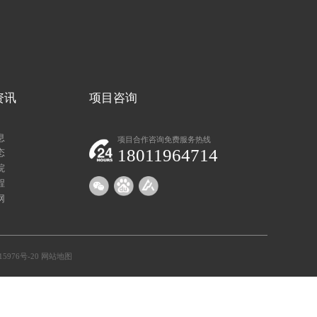
资讯
项目咨询
息
项目合作咨询免费服务热线
18011964714
态
院
程
网
15976号-20
网站地图