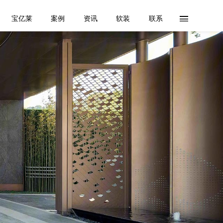
宝亿莱
案例
资讯
软装
联系