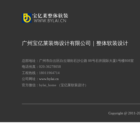
广州宝亿莱装饰设计有限公司｜整体软装设计
总部地址：广州市白云区白云湖街石沙公路 88号石井国际大厦1号楼808室
电话传真：020-36278058
工程热线：18011964714
公司网址：
www.bylai.cn
官方微信：bylai_home （宝亿莱软装设计）
Copyright @ 201