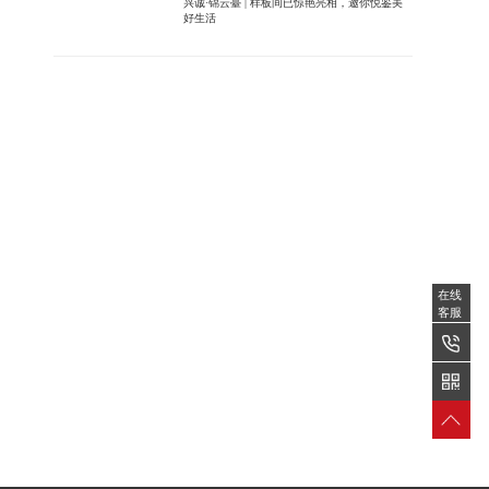
兴诚·锦云臺 | 样板间已惊艳亮相，邀你悦鉴美
好生活
在线
在线
客服
客服