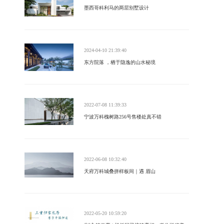
墨西哥科利马的两层别墅设计
2024-04-10 21:39:40
东方院落 ，栖于隐逸的山水秘境
2022-07-08 11:39:33
宁波万科槐树路256号售楼处真不错
2022-06-08 10:32:40
天府万科城叠拼样板间｜遇 眉山
2022-05-20 10:59:20