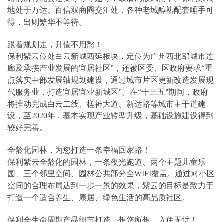
地处于万达、百信双商圈交汇处，各种老城醇熟配套唾手可
得，出则繁华不等待。
跟着规划走，升值不用愁！
保利紫云位处白云新城西延板块，定位为广州西北部城市连
廊及承接产业发展的宜居社区”，还被区委、区政府要求“重
点落实中部发展轴规划建设，通过城市片区更新改造发展现
代服务业，打造宜居宜业新城区”。在“十三五”期间，政府
将推动完成白云二线、槎神大道、新达路等城市主干道建
设，至2020年，基本实现产业转型升级，基础设施建设得到
较好完善。
全龄化园林，为您打造一条幸福回家路！
保利紫云全龄化的园林，一条夜光跑道、两个主题儿童乐
园、三个邻里空间、园林公共部分全WIFI覆盖。通过对小区
空间的合理布局达到一步一景的效果，紫云的目标是致力于
打造一个适合养生、康居、绿色生活的高品质社区。
保利全生命周期产品细节打造，想您所想，入住无忧！