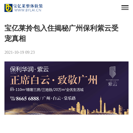
宝亿莱拎包入住揭秘广州保利紫云受
宠真相
2021-10-19 09:23