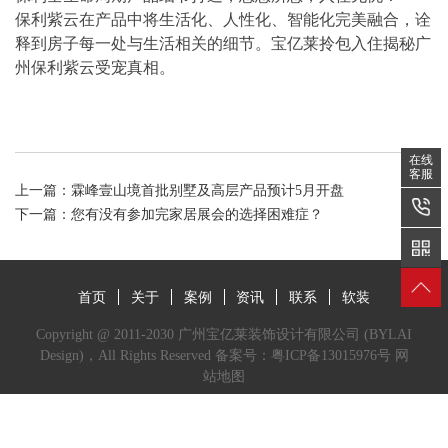
保利紫云在产品中将生活化、人性化、智能化完美融合，诠
释到房子每一处与生活相关的细节。宝亿莱拎包入住揭秘广
州保利紫云受宠真相。
在线
客服
上一篇：
霖峰壹山境首批别墅及高层产品预计5月开盘
下一篇：
您有没有参加完家居展会的选择困难症？
首页
关于
案例
资讯
联系
软装
Copyright @ 2011-2030 广州宝亿莱装饰设计有限公司 (BYLAI
Design)，All Rights Reserved 备案号：
粤ICP备13015976号
网
站地图