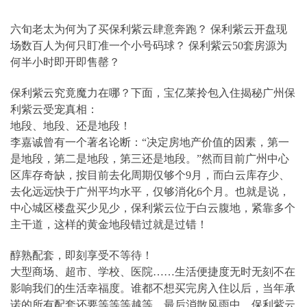
六旬老太为何为了买保利紫云肆意奔跑？ 保利紫云开盘现
场数百人为何只盯准一个小号码球？ 保利紫云50套房源为
何半小时即开即售罄？
保利紫云究竟魔力在哪？下面，宝亿莱拎包入住揭秘广州保
利紫云受宠真相：
地段、地段、还是地段！
李嘉诚曾有一个著名论断：“决定房地产价值的因素，第一
是地段，第二是地段，第三还是地段。”然而目前广州中心
区库存奇缺，按目前去化周期仅够个9月，而白云库存少、
去化远远快于广州平均水平，仅够消化6个月。也就是说，
中心城区楼盘买少见少，保利紫云位于白云腹地，紧靠多个
主干道，这样的黄金地段错过就是过错！
醇熟配套，即刻享受不等待！
大型商场、超市、学校、医院……生活便捷度无时无刻不在
影响我们的生活幸福度。谁都不想买完房入住以后，当年承
诺的所有配套还要等等等越等，最后消散风雨中。保利紫云